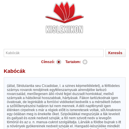
Címszó:
Tartalom:
Kabócák
(állat, Stridulantia seu Cicadidae, l. a szines képmellékletet), a félfödeles
szárnyu rovarok rendjének egyféleszarnyuak alrendjébe tartozó
rovarcsalád, merőlegesen álló rövid fejjel duzzadt homlokkal; mellső
szárnyaik a hátsóknál hosszabbak, hártyásak. Fákon tartózkodnak igen
óvatosak, de leginkább a forróövi vidékeket kedvelik s a mérsékelt övben
a szőllőtenyészési határon tul nem mennek. A déli napfénynél igen
élénken cirpelnek s már a régiek előtt is ismeretesek voltak, sőt Anakreon
egy ódában meg is énekelte őket. Szipókáikkal megszúrják a fák leveleit
és gallyait és ezek nedveit szivják; a föl nem szivott nedv a levegőn
tömörül és az u. n. manua-cukrot szolgáltatja. Lárváik a földbe bujnak s itt
a növények gyökereinek nedveit szivják el. Hangadó-készüléke mindkét