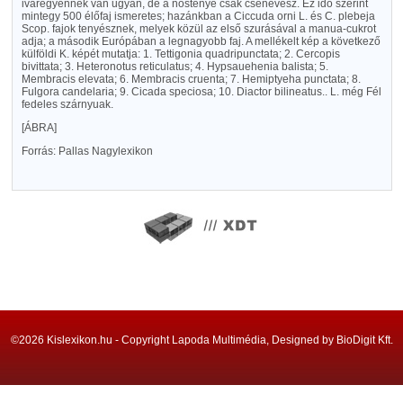
ivaregyénnek van ugyan, de a nőstényé csak csenevész. Ez idő szerint
mintegy 500 élőfaj ismeretes; hazánkban a Ciccuda orni L. és C. plebeja
Scop. fajok tenyésznek, melyek közül az első szurásával a manua-cukrot
adja; a második Európában a legnagyobb faj. A mellékelt kép a következő
külföldi K. képét mutatja: 1. Tettigonia quadripunctata; 2. Cercopis
bivittata; 3. Heteronotus reticulatus; 4. Hypsauehenia balista; 5.
Membracis elevata; 6. Membracis cruenta; 7. Hemiptyeha punctata; 8.
Fulgora candelaria; 9. Cicada speciosa; 10. Diactor bilineatus.. L. még Fél
fedeles szárnyuak.
[ÁBRA]
Forrás: Pallas Nagylexikon
©2026 Kislexikon.hu - Copyright Lapoda Multimédia, Designed by BioDigit Kft.