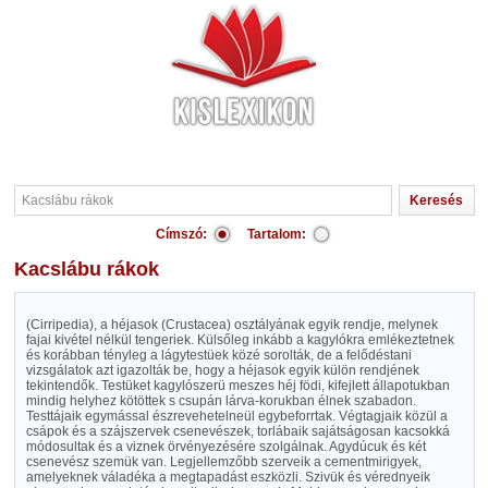
Címszó:
Tartalom:
Kacslábu rákok
(Cirripedia), a héjasok (Crustacea) osztályának egyik rendje, melynek
fajai kivétel nélkül tengeriek. Külsőleg inkább a kagylókra emlékeztetnek
és korábban tényleg a lágytestüek közé sorolták, de a felődéstani
vizsgálatok azt igazolták be, hogy a héjasok egyik külön rendjének
tekintendők. Testüket kagylószerü meszes héj födi, kifejlett állapotukban
mindig helyhez kötöttek s csupán lárva-korukban élnek szabadon.
Testtájaik egymással észrevehetelneül egybeforrtak. Végtagjaik közül a
csápok és a szájszervek csenevészek, torlábaik sajátságosan kacsokká
módosultak és a viznek örvényezésére szolgálnak. Agydúcuk és két
csenevész szemük van. Legjellemzőbb szerveik a cementmirigyek,
amelyeknek váladéka a megtapadást eszközli. Szivük és vérednyeik