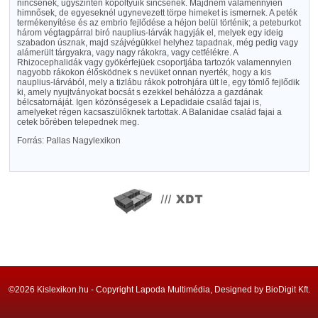
nincsenek, ugyszintén kopoltyuik sincsenek. Majdnem valamennyien
himnősek, de egyeseknél ugynevezett törpe himeket is ismernek. A peték
termékenyítése és az embrio fejlődése a héjon belül történik; a peteburkot
három végtagpárral biró nauplius-lárvák hagyják el, melyek egy ideig
szabadon úsznak, majd szájvégükkel helyhez tapadnak, még pedig vagy
alámerült tárgyakra, vagy nagy rákokra, vagy cetfélékre. A
Rhizocephalidák vagy gyökérfejüek csoportjába tartozók valamennyien
nagyobb rákokon élősködnek s nevüket onnan nyerték, hogy a kis
nauplius-lárvából, mely a tizlábu rákok potrohjára ült le, egy tömlő fejlődik
ki, amely nyujtványokat bocsát s ezekkel behálózza a gazdának
bélcsatornáját. Igen közönségesek a Lepadidaie család fajai is,
amelyeket régen kacsaszülőknek tartottak. A Balanidae család fajai a
cetek bőrében telepednek meg.
Forrás: Pallas Nagylexikon
©2026 Kislexikon.hu - Copyright Lapoda Multimédia, Designed by BioDigit Kft.