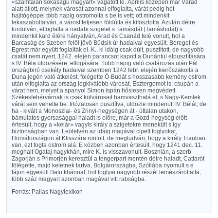
«számtalan sokaságu magyart» vágatott le. Április közepén már Várad
alatt állott, melynek városát azonnal elfoglalta, várát pedig hét
hajítógéppel több napig ostromolta s be is vett; ott mindenkit
lekaszaboltatván, a várost teljesen földúlta és kifosztotta. Azután délre
fordulván, elfoglalta a nadabi szigetet s Tamásdát (Tamáshidát) s
mindenkit kard élére hányatván, Arad és Csanád felé vonult, hol a
Barcaság és Szeben felől jövő Büdsik úr hadaival egyesült. Bereget és
Egrest már együtt foglalták el. K., ki idáig csak dúlt, pusztított, de nagyobb
csatát nem nyert, 1242. elején parancsot kapott a Dunántul elpusztítására
s IV. Béla üldözésére, elfogására. Több napig való csatározás után Pál
országbiró csekély hadaival szemben 1242 febr. elején kierőszakolta a
Duna jegén való átkelést, fölégette Ó-Budát s hosszasabb kemény ostrom
után elfoglalta az ország legkiválóbb városát, Esztergomot is; csupán a
várat nem, melyet a spanyol Simon ispán hősiesen megvédett.
Székesfehérvárnak is csak külvárosait hamvaszthatá el, s Nagy-Kemlek
várát sem vehette be. Irtózatosan pusztítva, üldözte mindenütt IV. Bélát; de
ha - kivált a Monoszlai- és Zrinyi-hegységen át - úttalan utakon,
bámulatos gyorsasággal haladt is előre, már a Gozd-hegység előtt
értesült, hogy a «kelár» vagyis király a szigetekre menekült s igy
biztonságban van. Leöletvén az idáig magával cipelt foglyokat,
Horvátországon át Klisszára rontott, de megtudván, hogy a király Trauban
van, ezt fogta ostrom alá. E közben azonban értesült, hogy 1241 dec. 11.
meghalt Ogataj nagykhán, mire K. is visszavonult. Bosznián, a szerb
Zagorján s Primorjén keresztül a tengerpart mentén délre haladt, Cattarót
fölégette, majd keletnek tartva, Bolgárországba, Szófiába nyomult s e
tájon egyesült Batu khánnal, hol foglyai nagyobb részét lemészároltatta,
több száz magyart azonban magával vitt rabságba.
Forrás: Pallas Nagylexikon