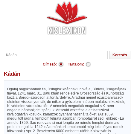
Címszó:
Tartalom:
Kádán
Ogataj nagykhánnak fia, Dsingisz khánnak unokája, Bürivel, Dsagatájnak
fiával, 1241 márc. 31. Batu khán rendeletére Oroszország és Kunország
közt, a Borgói-szoroson át tört Erdélyre. A radnai német ezüstbányászok
eleintén visszanyomták, de mikor a győzelem hitében mulatozni kezdtek,
K. védtelen városukra tört. A németek megadták magukat s K. nem
engedte bántani; de ispánjuk, Ariscald vezetése alatt hatszázat
kiválogatván közülök, kalauzok gyanánt használta őket. (Az 1859.
megujított radnai templom felirata azonban rombolásról szól, ekkép: «La
annulu 1859. Sau renovatu si mai longitu pe ruinete templei derimate
prein mongoli la 1242.» A románkori templomból még tekintélyes romok
látszanak.) Ápr. 2. Besztercén 6000 embert s utóbb Kolozsvárt is