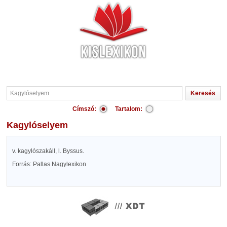
Címszó:
Tartalom:
Kagylóselyem
v. kagylószakáll, l. Byssus.
Forrás: Pallas Nagylexikon