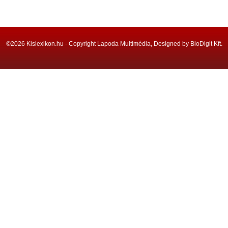
©2026 Kislexikon.hu - Copyright Lapoda Multimédia, Designed by BioDigit Kft.