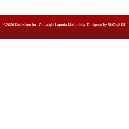
©2026 Kislexikon.hu - Copyright Lapoda Multimédia, Designed by BioDigit Kft.