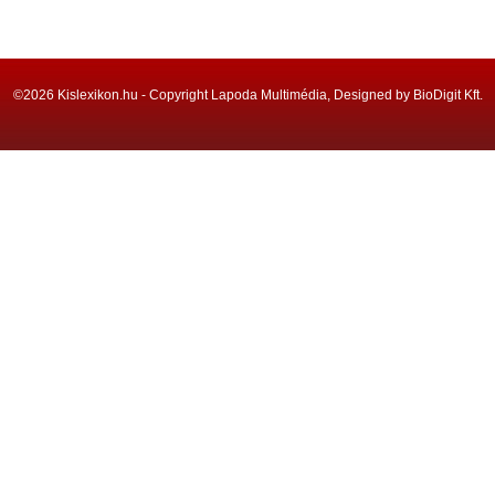
©2026 Kislexikon.hu - Copyright Lapoda Multimédia, Designed by BioDigit Kft.