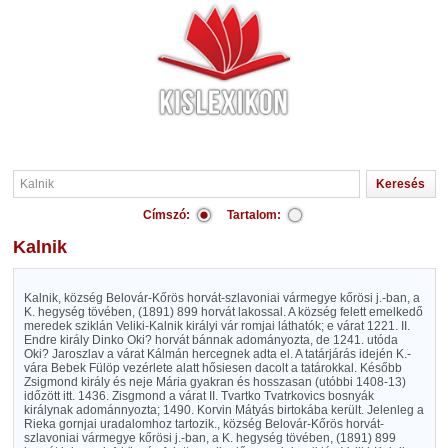
Címszó:
Tartalom:
Kalnik
Kalnik, község Belovár-Kőrös horvát-szlavoniai vármegye kőrösi j.-ban, a
K. hegység tövében, (1891) 899 horvát lakossal. A község felett emelkedő
meredek sziklán Veliki-Kalnik királyi vár romjai láthatók; e várat 1221. II.
Endre király Dinko Oki? horvát bánnak adományozta, de 1241. utóda
Oki? Jaroszlav a várat Kálmán hercegnek adta el. A tatárjárás idején K.-
vára Bebek Fülöp vezérlete alatt hősiesen dacolt a tatárokkal. Később
Zsigmond király és neje Mária gyakran és hosszasan (utóbbi 1408-13)
időzött itt. 1436. Zisgmond a várat II. Tvartko Tvatrkovics bosnyák
királynak adománnyozta; 1490. Korvin Mátyás birtokába került. Jelenleg a
Rieka gornjai uradalomhoz tartozik., község Belovár-Kőrös horvát-
szlavoniai vármegye kőrösi j.-ban, a K. hegység tövében, (1891) 899