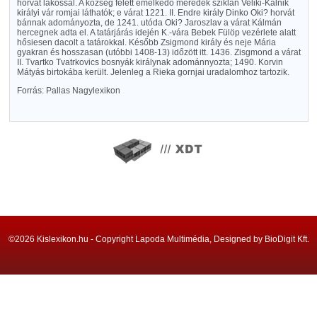
horvát lakossal. A község felett emelkedő meredek sziklán Veliki-Kalnik
királyi vár romjai láthatók; e várat 1221. II. Endre király Dinko Oki? horvát
bánnak adományozta, de 1241. utóda Oki? Jaroszlav a várat Kálmán
hercegnek adta el. A tatárjárás idején K.-vára Bebek Fülöp vezérlete alatt
hősiesen dacolt a tatárokkal. Később Zsigmond király és neje Mária
gyakran és hosszasan (utóbbi 1408-13) időzött itt. 1436. Zisgmond a várat
II. Tvartko Tvatrkovics bosnyák királynak adománnyozta; 1490. Korvin
Mátyás birtokába került. Jelenleg a Rieka gornjai uradalomhoz tartozik.
Forrás: Pallas Nagylexikon
©2026 Kislexikon.hu - Copyright Lapoda Multimédia, Designed by BioDigit Kft.