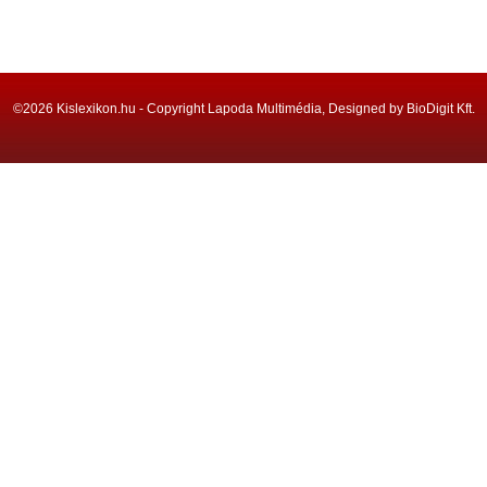
©2026 Kislexikon.hu - Copyright Lapoda Multimédia, Designed by BioDigit Kft.