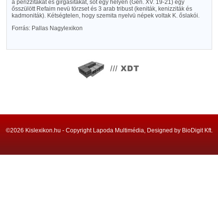
a perizzitákat és girgasitákat, sőt egy helyen (Gen. XV. 19-21) egy
ősszülött Refaim nevü törzset és 3 arab tribust (keniták, kenizziták és
kadmoniták). Kétségtelen, hogy szemita nyelvü népek voltak K. őslakói.
Forrás: Pallas Nagylexikon
©2026 Kislexikon.hu - Copyright Lapoda Multimédia, Designed by BioDigit Kft.