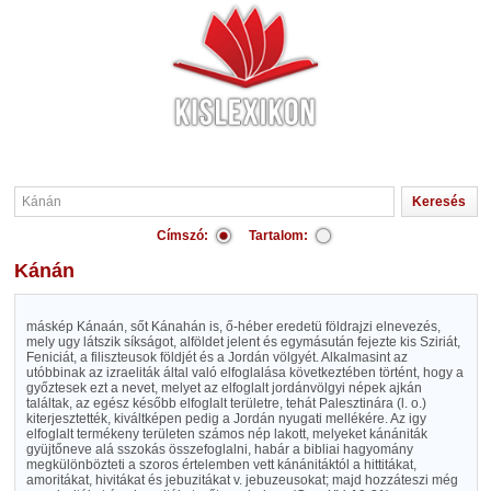
Címszó:
Tartalom:
Kánán
máskép Kánaán, sőt Kánahán is, ő-héber eredetü földrajzi elnevezés,
mely ugy látszik síkságot, alföldet jelent és egymásután fejezte kis Sziriát,
Feniciát, a filiszteusok földjét és a Jordán völgyét. Alkalmasint az
utóbbinak az izraeliták által való elfoglalása következtében történt, hogy a
győztesek ezt a nevet, melyet az elfoglalt jordánvölgyi népek ajkán
találtak, az egész később elfoglalt területre, tehát Palesztinára (l. o.)
kiterjesztették, kiváltképen pedig a Jordán nyugati mellékére. Az igy
elfoglalt termékeny területen számos nép lakott, melyeket kánániták
gyüjtőneve alá sszokás összefoglalni, habár a bibliai hagyomány
megkülönbözteti a szoros értelemben vett kánánitáktól a hittitákat,
amoritákat, hivitákat és jebuzitákat v. jebuzeusokat; majd hozzáteszi még