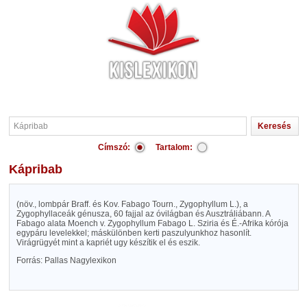
Címszó:
Tartalom:
Kápribab
(növ., lombpár Braff. és Kov. Fabago Tourn., Zygophyllum L.), a
Zygophyllaceák génusza, 60 fajjal az óvilágban és Ausztráliábann. A
Fabago alata Moench v. Zygophyllum Fabago L. Sziria és É.-Afrika kórója
egypáru levelekkel; máskülönben kerti paszulyunkhoz hasonlít.
Virágrügyét mint a kapriét ugy készítik el és eszik.
Forrás: Pallas Nagylexikon