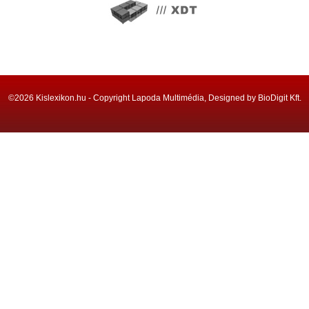
©2026 Kislexikon.hu - Copyright Lapoda Multimédia, Designed by BioDigit Kft.