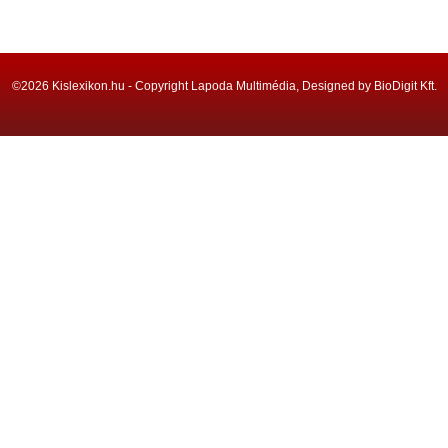
©2026 Kislexikon.hu - Copyright Lapoda Multimédia, Designed by BioDigit Kft.