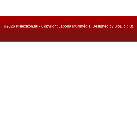
©2026 Kislexikon.hu - Copyright Lapoda Multimédia, Designed by BioDigit Kft.