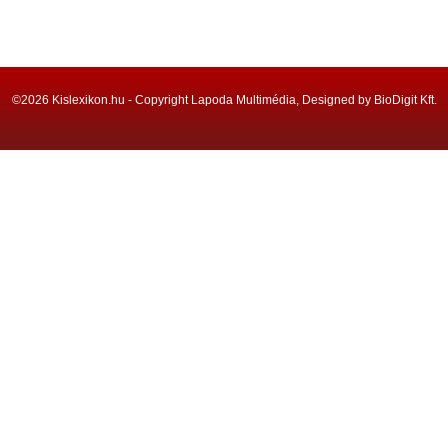
©2026 Kislexikon.hu - Copyright Lapoda Multimédia, Designed by BioDigit Kft.