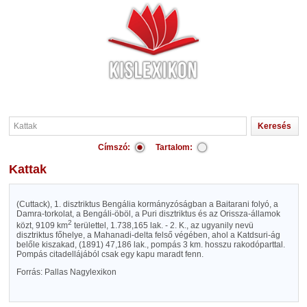
Címszó:
Tartalom:
Kattak
(Cuttack), 1. disztriktus Bengália kormányzóságban a Baitarani folyó, a
Damra-torkolat, a Bengáli-öböl, a Puri disztriktus és az Orissza-államok
2
közt, 9109 km
területtel, 1.738,165 lak. - 2. K., az ugyanily nevü
disztriktus főhelye, a Mahanadi-delta felső végében, ahol a Katdsuri-ág
belőle kiszakad, (1891) 47,186 lak., pompás 3 km. hosszu rakodóparttal.
Pompás citadellájából csak egy kapu maradt fenn.
Forrás: Pallas Nagylexikon