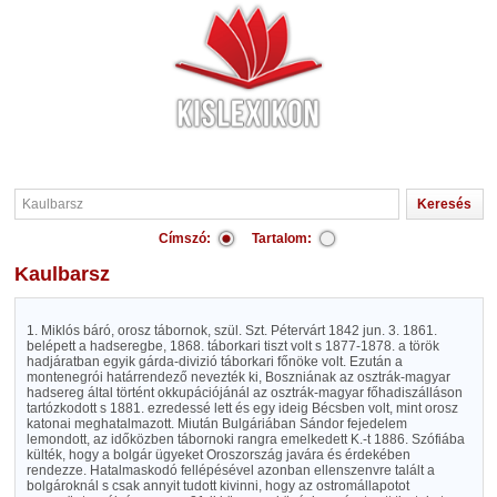
Címszó:
Tartalom:
Kaulbarsz
1. Miklós báró, orosz tábornok, szül. Szt. Pétervárt 1842 jun. 3. 1861.
belépett a hadseregbe, 1868. táborkari tiszt volt s 1877-1878. a török
hadjáratban egyik gárda-divizió táborkari főnöke volt. Ezután a
montenegrói határrendező nevezték ki, Boszniának az osztrák-magyar
hadsereg által történt okkupációjánál az osztrák-magyar főhadiszálláson
tartózkodott s 1881. ezredessé lett és egy ideig Bécsben volt, mint orosz
katonai meghatalmazott. Miután Bulgáriában Sándor fejedelem
lemondott, az időközben tábornoki rangra emelkedett K.-t 1886. Szófiába
külték, hogy a bolgár ügyeket Oroszország javára és érdekében
rendezze. Hatalmaskodó fellépésével azonban ellenszenvre talált a
bolgároknál s csak annyit tudott kivinni, hogy az ostromállapotot