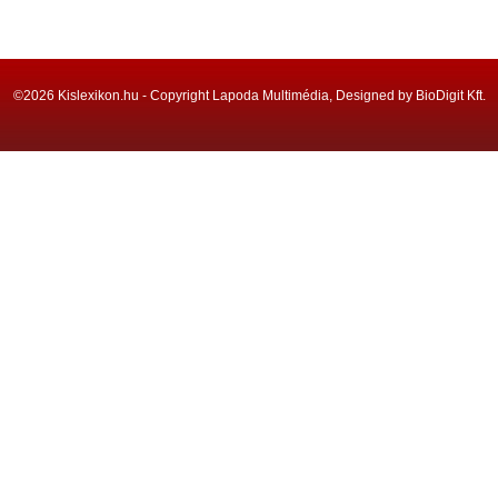
©2026 Kislexikon.hu - Copyright Lapoda Multimédia, Designed by BioDigit Kft.