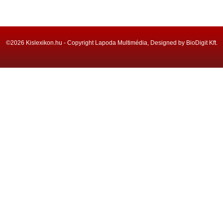
©2026 Kislexikon.hu - Copyright Lapoda Multimédia, Designed by BioDigit Kft.