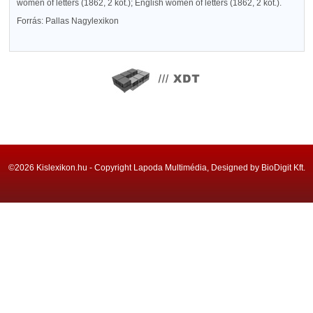
women of letters (1862, 2 köt.); English women of letters (1862, 2 köt.).
Forrás: Pallas Nagylexikon
©2026 Kislexikon.hu - Copyright Lapoda Multimédia, Designed by BioDigit Kft.