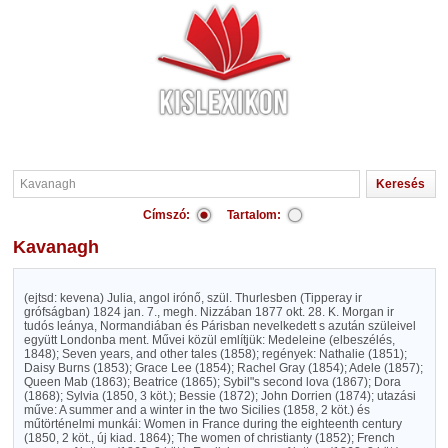
Címszó:
Tartalom:
Kavanagh
(ejtsd: kevena) Julia, angol irónő, szül. Thurlesben (Tipperay ir
grófságban) 1824 jan. 7., megh. Nizzában 1877 okt. 28. K. Morgan ir
tudós leánya, Normandiában és Párisban nevelkedett s azután szüleivel
együtt Londonba ment. Művei közül említjük: Medeleine (elbeszélés,
1848); Seven years, and other tales (1858); regények: Nathalie (1851);
Daisy Burns (1853); Grace Lee (1854); Rachel Gray (1854); Adele (1857);
Queen Mab (1863); Beatrice (1865); Sybil"s second lova (1867); Dora
(1868); Sylvia (1850, 3 köt.); Bessie (1872); John Dorrien (1874); utazási
műve: A summer and a winter in the two Sicilies (1858, 2 köt.) és
műtörténelmi munkái: Women in France during the eighteenth century
(1850, 2 köt., új kiad. 1864); The women of christianty (1852); French