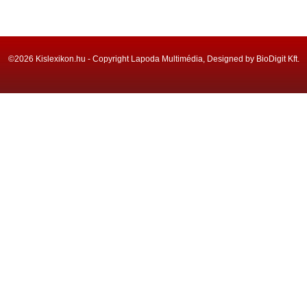
©2026 Kislexikon.hu - Copyright Lapoda Multimédia, Designed by BioDigit Kft.