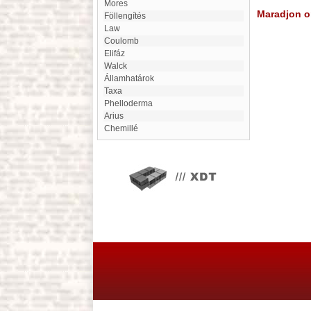
Mores
Maradjon on
Föllengítés
Law
Coulomb
Elifáz
Walck
Államhatárok
Taxa
Phelloderma
Arius
Chemillé