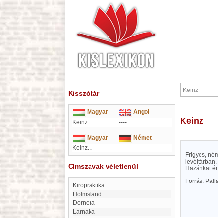
Kisszótár
Magyar
Angol
Keinz
Keinz...
----
Magyar
Német
Keinz...
----
Frigyes, né
levéltárban.
Címszavak véletlenül
Hazánkat érd
Forrás: Pal
Kiropraktika
Holmsland
Dornera
Larnaka