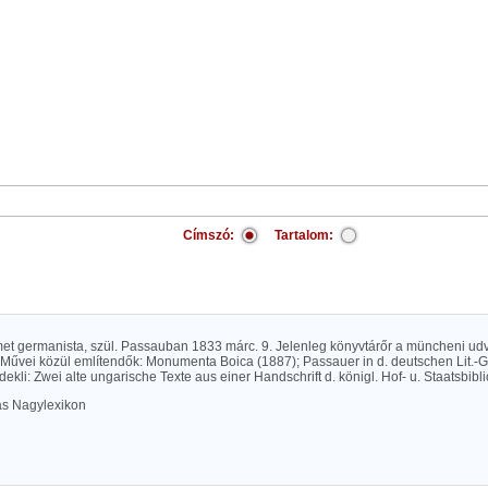
Címszó:
Tartalom:
met germanista, szül. Passauban 1833 márc. 9. Jelenleg könyvtárőr a müncheni ud
 Művei közül említendők: Monumenta Boica (1887); Passauer in d. deutschen Lit.-G
ekli: Zwei alte ungarische Texte aus einer Handschrift d. königl. Hof- u. Staatsbibl
las Nagylexikon