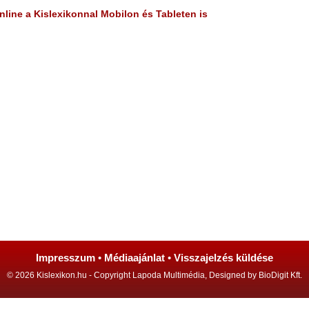
line a Kislexikonnal Mobilon és Tableten is
Impresszum
•
Médiaajánlat
•
Visszajelzés küldése
© 2026 Kislexikon.hu - Copyright Lapoda Multimédia, Designed by BioDigit Kft.