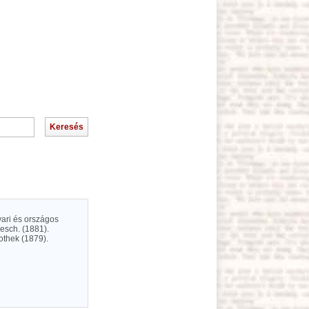
vari és országos
esch. (1881).
iothek (1879).