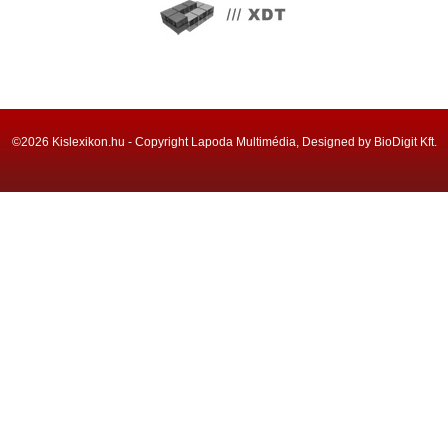
©2026 Kislexikon.hu - Copyright Lapoda Multimédia, Designed by BioDigit Kft.