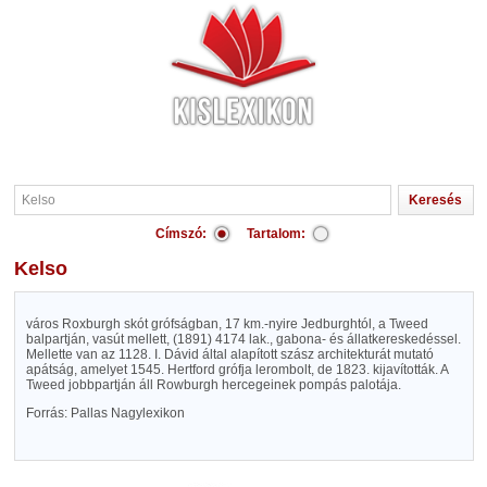
Címszó:
Tartalom:
Kelso
város Roxburgh skót grófságban, 17 km.-nyire Jedburghtól, a Tweed
balpartján, vasút mellett, (1891) 4174 lak., gabona- és állatkereskedéssel.
Mellette van az 1128. I. Dávid által alapított szász architekturát mutató
apátság, amelyet 1545. Hertford grófja lerombolt, de 1823. kijavították. A
Tweed jobbpartján áll Rowburgh hercegeinek pompás palotája.
Forrás: Pallas Nagylexikon