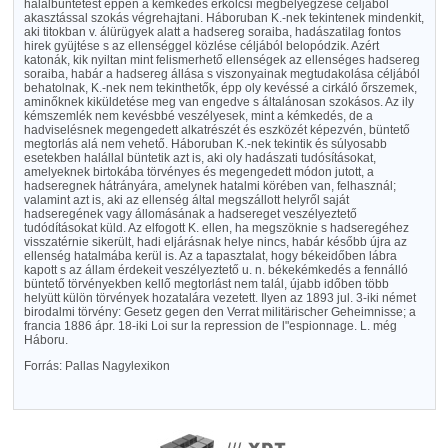
halálbüntetést éppen a kémkedés erkölcsi megbélyegzése céljából
akasztással szokás végrehajtani. Háboruban K.-nek tekintenek mindenkit,
aki titokban v. álürügyek alatt a hadsereg soraiba, hadászatilag fontos
hirek gyüjtése s az ellenséggel közlése céljából belopódzik. Azért
katonák, kik nyiltan mint felismerhető ellenségek az ellenséges hadsereg
soraiba, habár a hadsereg állása s viszonyainak megtudakolása céljából
behatolnak, K.-nek nem tekinthetők, épp oly kevéssé a cirkáló őrszemek,
aminőknek kiküldetése meg van engedve s általánosan szokásos. Az ily
kémszemlék nem kevésbbé veszélyesek, mint a kémkedés, de a
hadviselésnek megengedett alkatrészét és eszközét képezvén, büntető
megtorlás alá nem vehető. Háboruban K.-nek tekintik és súlyosabb
esetekben halállal büntetik azt is, aki oly hadászati tudósításokat,
amelyeknek birtokába törvényes és megengedett módon jutott, a
hadseregnek hátrányára, amelynek hatalmi körében van, felhasznál;
valamint azt is, aki az ellenség által megszállott helyről saját
hadseregének vagy állomásának a hadsereget veszélyeztető
tudódításokat küld. Az elfogott K. ellen, ha megszöknie s hadseregéhez
visszatérnie sikerült, hadi eljárásnak helye nincs, habár később újra az
ellenség hatalmába kerül is. Az a tapasztalat, hogy békeidőben lábra
kapott s az állam érdekeit veszélyeztető u. n. békekémkedés a fennálló
büntető törvényekben kellő megtorlást nem talál, újabb időben több
helyütt külön törvények hozatalára vezetett. Ilyen az 1893 jul. 3-iki német
birodalmi törvény: Gesetz gegen den Verrat militärischer Geheimnisse; a
francia 1886 ápr. 18-iki Loi sur la repression de l"espionnage. L. még
Háboru.
Forrás: Pallas Nagylexikon