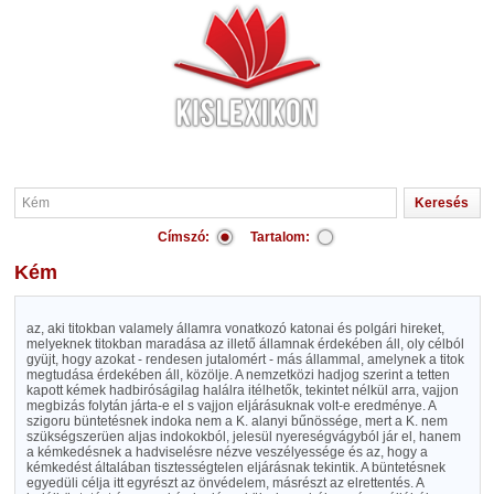
Címszó:
Tartalom:
Kém
az, aki titokban valamely államra vonatkozó katonai és polgári hireket,
melyeknek titokban maradása az illető államnak érdekében áll, oly célból
gyüjt, hogy azokat - rendesen jutalomért - más állammal, amelynek a titok
megtudása érdekében áll, közölje. A nemzetközi hadjog szerint a tetten
kapott kémek hadbiróságilag halálra itélhetők, tekintet nélkül arra, vajjon
megbizás folytán járta-e el s vajjon eljárásuknak volt-e eredménye. A
szigoru büntetésnek indoka nem a K. alanyi bűnössége, mert a K. nem
szükségszerüen aljas indokokból, jelesül nyereségvágyból jár el, hanem
a kémkedésnek a hadviselésre nézve veszélyessége és az, hogy a
kémkedést általában tisztességtelen eljárásnak tekintik. A büntetésnek
egyedüli célja itt egyrészt az önvédelem, másrészt az elrettentés. A