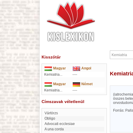
Kisszótár
Magyar
Angol
Kemiatri
Kemiatria...
----
Magyar
Német
Kemiatria...
----
(iatrochemia
összes beteg
Címszavak véletlenül
orvostudom
Forrás: Pal
Vártörzs
Obligo
Advocati ecclesiae
A una corda