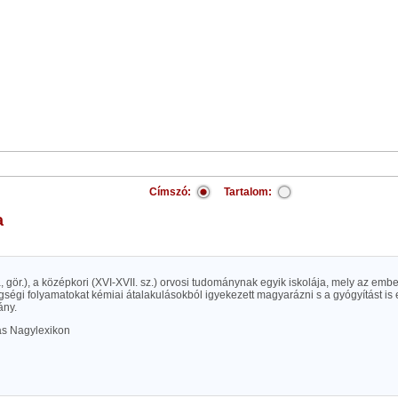
Címszó:
Tartalom:
a
, gör.), a középkori (XVI-XVII. sz.) orvosi tudománynak egyik iskolája, mely az ember
ségi folyamatokat kémiai átalakulásokból igyekezett magyarázni s a gyógyítást is e
ány.
las Nagylexikon