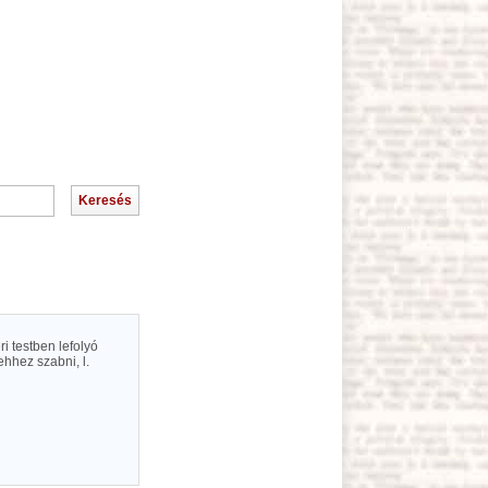
i testben lefolyó
hhez szabni, l.