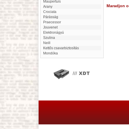
Maupertuis
Maradjon on
Arany
Crociata
Párásság
Praecessor
Jouvenet
Elektronágyú
Szulina
Neill
Kettős csavarbiztosítás
Mondóka