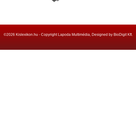
©2026 Kislexikon.hu - Copyright Lapoda Multimédia, Designed by BioDigit Kft.