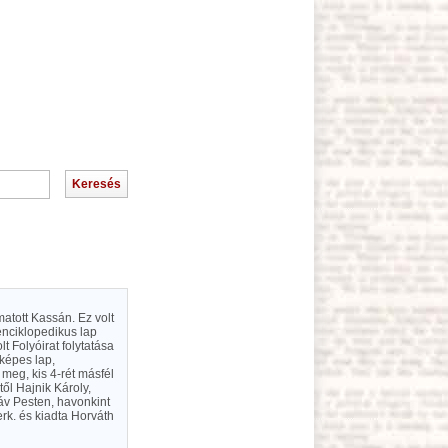
omatott Kassán. Ez volt
enciklopedikus lap
t Folyóirat folytatása
 képes lap,
 meg, kis 4-rét másfél
től Hajnik Károly,
táv Pesten, havonkint
erk. és kiadta Horváth