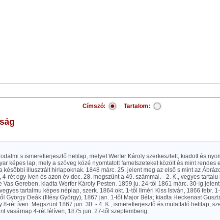
Címszó:
Tartalom:
jság
, irodalmi s ismeretterjesztő hetilap, melyet Werfer Károly szerkesztett, kiadott és ny
ar képes lap, mely a szöveg közé nyomtatott fametszeteket közölt és mint rendes 
 a későbbi illusztrált hirlapoknak. 1848 márc. 25. jelent meg az első s mint az Ábrázol
 4-rét egy íven és azon év dec. 28. megszünt a 49. számmal. - 2. K., vegyes tartalu
e Vas Gereben, kiadta Werfer Károly Pesten. 1859 ju. 24-től 1861 márc. 30-ig jelent
, vegyes tartalmu képes néplap, szerk. 1864 okt. 1-től Ilméri Kiss István, 1866 febr. 1-
től György Deák (Illésy György), 1867 jan. 1-től Major Béla; kiadta Heckenast Gusz
y 8-rét íven. Megszünt 1867 jun. 30. - 4. K., ismeretterjesztő és mulattató hetilap, sz
kint vasárnap 4-rét félíven, 1875 jun. 27-től szeptemberig.