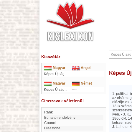
Kisszótár
Magyar
Angol
Képes Ú
Képes Újság...
----
Magyar
Német
Képes Újság...
----
1. politikai
az első magy
Címszavak véletlenül
előzője volt
13-ik száma,
szerkesztett
Ránk
íven. - 3. K.
Büntető rendelvény
1866 okt. 1-
kétszer, nag
council
J. L., heten
Freestone