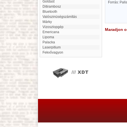
Goldast
Forrás: Pal
Ditirambosz
Bluetooth
Valószinüségszámítás
Márky
Vizoszlopgép
Maradjon on
Emericana
Lipoma
Palacka
Laserpitium
Fekvővagyon