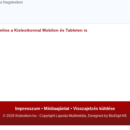
las Nagylexikon
line a Kislexikonnal Mobilon és Tableten is
Impresszum
•
Médiaajánlat
•
Visszajelzés küldése
© 2026 Kislexikon.hu - Copyright Lapoda Multimédia, Designed by BioDigit Kft.