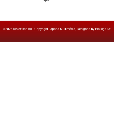
©2026 Kislexikon.hu - Copyright Lapoda Multimédia, Designed by BioDigit Kft.