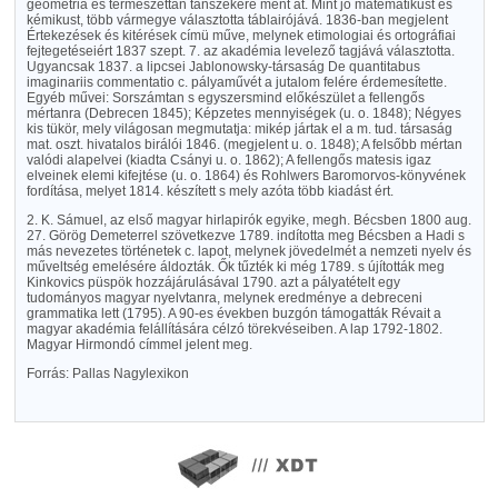
geometria és természettan tanszékére ment át. Mint jó matematikust és
kémikust, több vármegye választotta táblairójává. 1836-ban megjelent
Értekezések és kitérések címü műve, melynek etimologiai és ortográfiai
fejtegetéseiért 1837 szept. 7. az akadémia levelező tagjává választotta.
Ugyancsak 1837. a lipcsei Jablonowsky-társaság De quantitabus
imaginariis commentatio c. pályaművét a jutalom felére érdemesítette.
Egyéb művei: Sorszámtan s egyszersmind előkészület a fellengős
mértanra (Debrecen 1845); Képzetes mennyiségek (u. o. 1848); Négyes
kis tükör, mely világosan megmutatja: mikép jártak el a m. tud. társaság
mat. oszt. hivatalos birálói 1846. (megjelent u. o. 1848); A felsőbb mértan
valódi alapelvei (kiadta Csányi u. o. 1862); A fellengős matesis igaz
elveinek elemi kifejtése (u. o. 1864) és Rohlwers Baromorvos-könyvének
fordítása, melyet 1814. készített s mely azóta több kiadást ért.
2. K. Sámuel, az első magyar hirlapirók egyike, megh. Bécsben 1800 aug.
27. Görög Demeterrel szövetkezve 1789. indította meg Bécsben a Hadi s
más nevezetes történetek c. lapot, melynek jövedelmét a nemzeti nyelv és
műveltség emelésére áldozták. Ők tűzték ki még 1789. s újították meg
Kinkovics püspök hozzájárulásával 1790. azt a pályatételt egy
tudományos magyar nyelvtanra, melynek eredménye a debreceni
grammatika lett (1795). A 90-es években buzgón támogatták Révait a
magyar akadémia felállítására célzó törekvéseiben. A lap 1792-1802.
Magyar Hirmondó címmel jelent meg.
Forrás: Pallas Nagylexikon