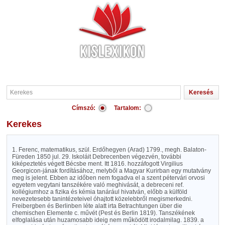
Címszó:
Tartalom:
Kerekes
1. Ferenc, matematikus, szül. Erdőhegyen (Arad) 1799., megh. Balaton-
Füreden 1850 jul. 29. Iskoláit Debrecenben végezvén, további
kiképeztetés végett Bécsbe ment. Itt 1816. hozzáfogott Virgilius
Georgicon-jának fordításához, melyből a Magyar Kurirban egy mutatvány
meg is jelent. Ebben az időben nem fogadva el a szent pétervári orvosi
egyetem vegytani tanszékére való meghivását, a debreceni ref.
kollégiumhoz a fizika és kémia tanárául hivatván, előbb a külföld
nevezetesebb tanintézeteivel óhajtott közelebbről megismerkedni.
Freibergben és Berlinben léte alatt irta Betrachtungen über die
chemischen Elemente c. művét (Pest és Berlin 1819). Tanszékének
elfoglalása után huzamosabb ideig nem működött irodalmilag. 1839. a