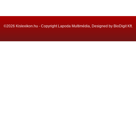
©2026 Kislexikon.hu - Copyright Lapoda Multimédia, Designed by BioDigit Kft.