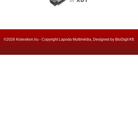
©2026 Kislexikon.hu - Copyright Lapoda Multimédia, Designed by BioDigit Kft.