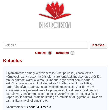
Címszó:
Tartalom:
kétpólus
Olyan áramkör, amely két kivezetéssel (két pólussal) csatlakozik a
környezethez. Ha csak lineáris elemet (ellenállást, induktivitást, erősítőt
stb.) tartalmaz, akkor a kétpólus lineáris, egyébként nemlineáris. A
kétpólus paszszív áramköri elemeken (pl. ellenállás, induktivitás,
kapacitás} kívül tartalmazhat aktív elemeket is (pl. feszültség- vagy
áramgenerátor); ez esetben a kétpólus aktív. A reaktáns - (reaktancia)
csupán veszteségmentes elemeket, egyszerű esetben induktivitást és
kapacitást tartalmaz. Matematikailag az immittanciafüggvénnyel, röviden
az immittanciával jellemezhető.
Szerkesztette:
Lapoda Multimédia