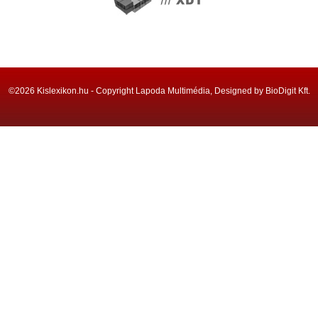
©2026 Kislexikon.hu - Copyright Lapoda Multimédia, Designed by BioDigit Kft.