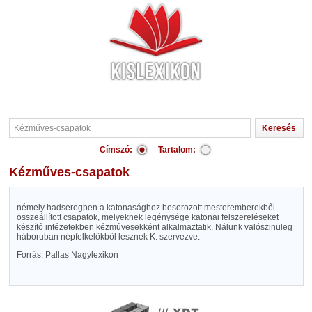
Címszó:
Tartalom:
Kézműves-csapatok
némely hadseregben a katonasághoz besorozott mesteremberekből
összeállított csapatok, melyeknek legénysége katonai felszereléseket
készítő intézetekben kézművesekként alkalmaztatik. Nálunk valószinüleg
háboruban népfelkelőkből lesznek K. szervezve.
Forrás: Pallas Nagylexikon