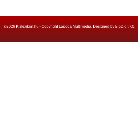
©2026 Kislexikon.hu - Copyright Lapoda Multimédia, Designed by BioDigit Kft.