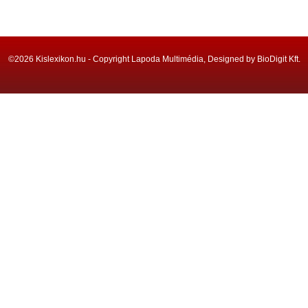
©2026 Kislexikon.hu - Copyright Lapoda Multimédia, Designed by BioDigit Kft.