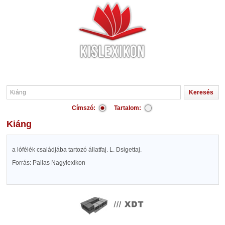
Címszó:
Tartalom:
Kiáng
a lófélék családjába tartozó állatfaj. L. Dsigettaj.
Forrás: Pallas Nagylexikon