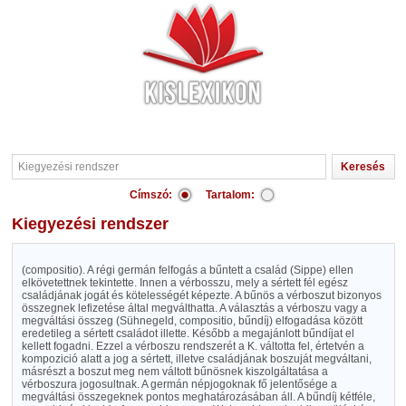
Címszó:
Tartalom:
Kiegyezési rendszer
(compositio). A régi germán felfogás a bűntett a család (Sippe) ellen
elkövetettnek tekintette. Innen a vérbosszu, mely a sértett fél egész
családjának jogát és kötelességét képezte. A bűnös a vérboszut bizonyos
összegnek lefizetése által megválthatta. A választás a vérboszu vagy a
megváltási összeg (Sühnegeld, compositio, bűndíj) elfogadása között
eredetileg a sértett családot illette. Később a megajánlott bűndíjat el
kellett fogadni. Ezzel a vérboszu rendszerét a K. váltotta fel, értetvén a
kompozició alatt a jog a sértett, illetve családjának boszuját megváltani,
másrészt a boszut meg nem váltott bűnösnek kiszolgáltatása a
vérboszura jogosultnak. A germán népjogoknak fő jelentősége a
megváltási összegeknek pontos meghatározásában áll. A bűndíj kétféle,