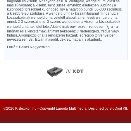
nagyobb és kisebb. A nagyobb az u. n. Wehrgeld, werigeldium, ölési és
más súlyosabb; a kisebb, mint Busse, enyhébb esetekben. A bűndíj a
különböző törzsöknél különböző. Igy a nagyobb bűndíj 50-300 szolidusz,
a kisebb 9-20 szolidusz. A werigeldiumnak kiszámításánál mindenütt a
közszabadnak werigeldiuma vétetett alapul; a nemesek werigeldiuma
ennek 2-3-szorosát tette; 3-szoros werigeldiuma viszont a közszabadok
1
werigeldiumának felét tete. A bűndíjnak egy része, - rendesen
/
-a - a
3
birónak és a kincstárnak járt mint békepénz (Friedensgeld, fredus vagy
fridus). A kompozicionális rendszerre hazánk legrégibb törvényeiben,
nevezetesen Szt. István második dekretumában is akadunk.
Forrás: Pallas Nagylexikon
©2026 Kislexikon.hu - Copyright Lapoda Multimédia, Designed by BioDigit Kft.