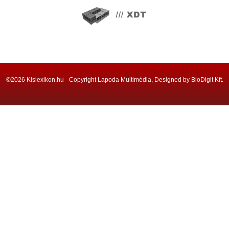
©2026 Kislexikon.hu - Copyright Lapoda Multimédia, Designed by BioDigit Kft.