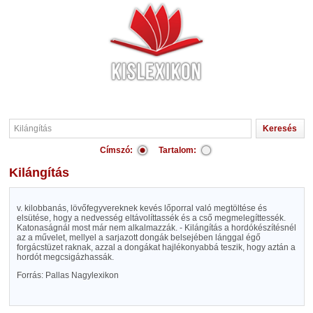
Címszó:
Tartalom:
Kilángítás
v. kilobbanás, lövőfegyvereknek kevés lőporral való megtöltése és
elsütése, hogy a nedvesség eltávolíttassék és a cső megmelegíttessék.
Katonaságnál most már nem alkalmazzák. - Kilángítás a hordókészítésnél
az a művelet, mellyel a sarjazott dongák belsejében lánggal égő
forgácstüzet raknak, azzal a dongákat hajlékonyabbá teszik, hogy aztán a
hordót megcsigázhassák.
Forrás: Pallas Nagylexikon