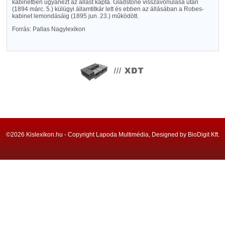
kabinetben ugyanezt az állást kapta. Gladstone visszavonulása után
(1894 márc. 5.) külügyi államtitkár lett és ebben az állásában a Robes-
kabinet lemondásáig (1895 jun. 23.) működött.
Forrás: Pallas Nagylexikon
©2026 Kislexikon.hu - Copyright Lapoda Multimédia, Designed by BioDigit Kft.