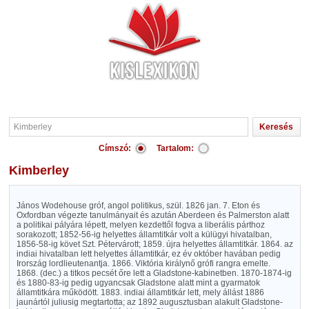
Címszó:
Tartalom:
Kimberley
János Wodehouse gróf, angol politikus, szül. 1826 jan. 7. Eton és
Oxfordban végezte tanulmányait és azután Aberdeen és Palmerston alatt
a politikai pályára lépett, melyen kezdettől fogva a liberális párthoz
sorakozott; 1852-56-ig helyettes államtitkár volt a külügyi hivatalban,
1856-58-ig követ Szt. Pétervárott; 1859. újra helyettes államtitkár. 1864. az
indiai hivatalban lett helyettes államtitkár, ez év október havában pedig
Irország lordlieutenantja. 1866. Viktória királynő grófi rangra emelte.
1868. (dec.) a titkos pecsét őre lett a Gladstone-kabinetben. 1870-1874-ig
és 1880-83-ig pedig ugyancsak Gladstone alatt mint a gyarmatok
államtitkára működött. 1883. indiai államtitkár lett, mely állást 1886
jaunártól juliusig megtartotta; az 1892 augusztusban alakult Gladstone-