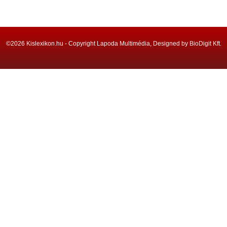
©2026 Kislexikon.hu - Copyright Lapoda Multimédia, Designed by BioDigit Kft.