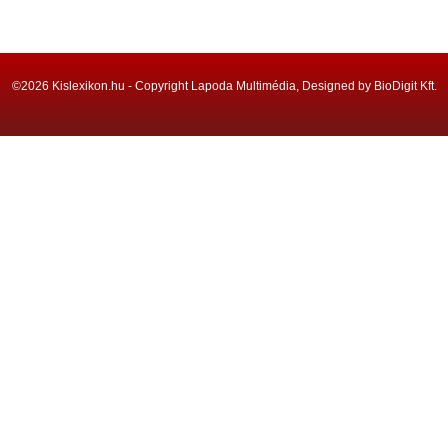
©2026 Kislexikon.hu - Copyright Lapoda Multimédia, Designed by BioDigit Kft.