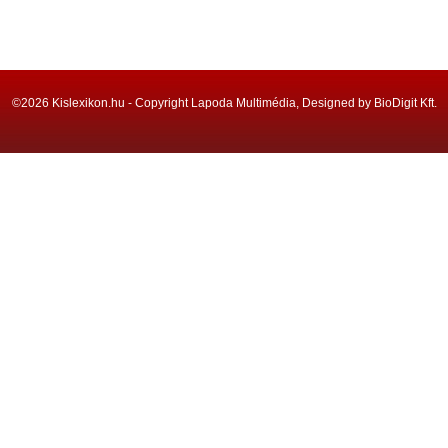
©2026 Kislexikon.hu - Copyright Lapoda Multimédia, Designed by BioDigit Kft.