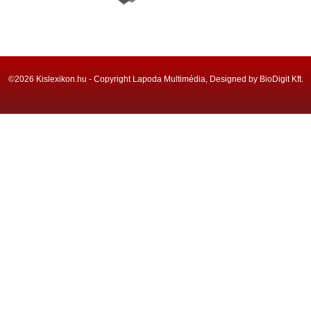
©2026 Kislexikon.hu - Copyright Lapoda Multimédia, Designed by BioDigit Kft.