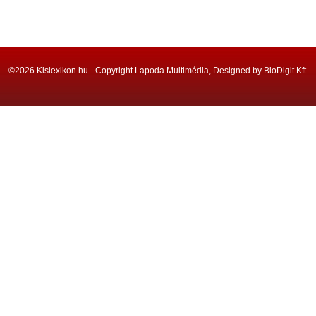
©2026 Kislexikon.hu - Copyright Lapoda Multimédia, Designed by BioDigit Kft.