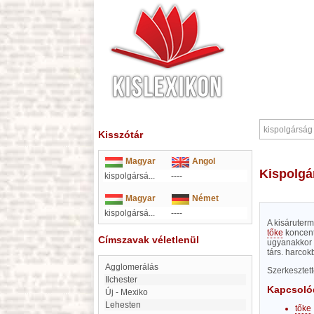
Kisszótár
Magyar
Angol
kispolg
kispolgársá...
----
Magyar
Német
kispolgársá...
----
A kisáruterm
tőke
koncent
Címszavak véletlenül
ugyanakkor 
társ. harco
agglomerálás
Szerkesztet
Ilchester
Kapcsoló
Új - Mexiko
Lehesten
tőke