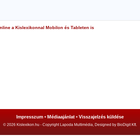
line a Kislexikonnal Mobilon és Tableten is
Impresszum
•
Médiaajánlat
•
Visszajelzés küldése
© 2026 Kislexikon.hu - Copyright Lapoda Multimédia, Designed by BioDigit Kft.