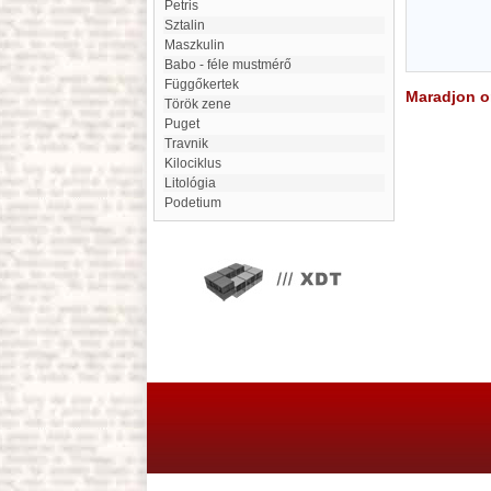
Petris
Sztalin
maszkulin
Babo - féle mustmérő
Függőkertek
Maradjon on
Török zene
Puget
Travnik
kilociklus
litológia
Podetium