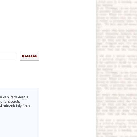
A kap. társ.-ban a
e fenyegeti,
indezek folytán a