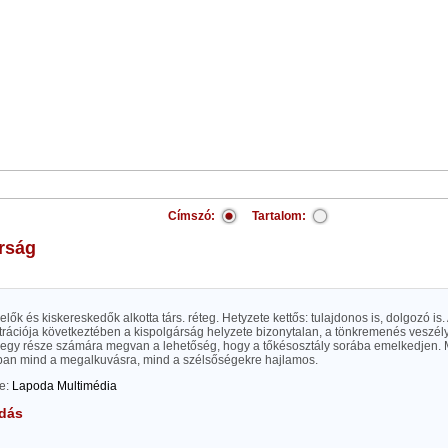
Címszó:
Tartalom:
árság
elők és kiskereskedők alkotta társ. réteg. Hetyzete kettős: tulajdonos is, dolgozó is. 
rációja következtében a kispolgárság helyzete bizonytalan, a tönkremenés veszély
egy része számára megvan a lehetőség, hogy a tőkésosztály sorába emelkedjen. M
kban mind a megalkuvásra, mind a szélsőségekre hajlamos.
te:
Lapoda Multimédia
dás