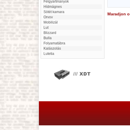
Félgyártmányok
hídmágnes
Sötét kamara
Maradjon on
Orvov
mobilizál
Lut
blizzard
bulla
folyamatábra
Kalászolás
Lutetia