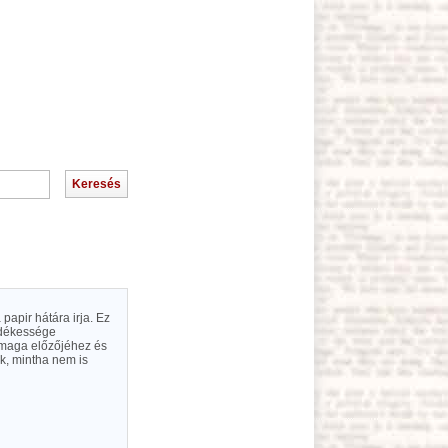
papir hátára irja. Ez
sedékessége
a maga előzőjéhez és
nek, mintha nem is