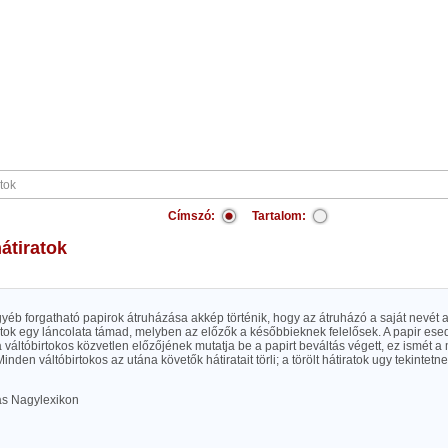
Címszó:
Tartalom:
 hátiratok
gyéb forgatható papirok átruházása akkép történik, hogy az átruházó a saját nevét a 
ratok egy láncolata támad, melyben az előzők a későbbieknek felelősek. A papir e
 váltóbirtokos közvetlen előzőjének mutatja be a papirt beváltás végett, ez ismét 
inden váltóbirtokos az utána követők hátiratait törli; a törölt hátiratok ugy tekintet
las Nagylexikon