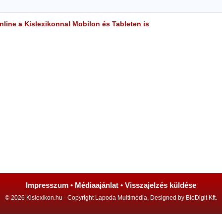
line a Kislexikonnal Mobilon és Tableten is
Impresszum
•
Médiaajánlat
•
Visszajelzés küldése
© 2026 Kislexikon.hu - Copyright Lapoda Multimédia, Designed by BioDigit Kft.