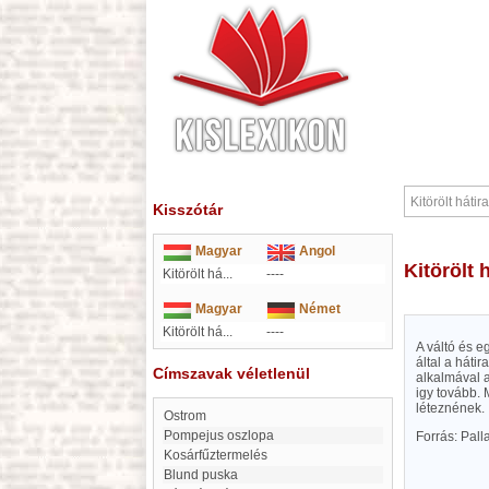
Kisszótár
Magyar
Angol
Kitörölt
Kitörölt há...
----
Magyar
Német
Kitörölt há...
----
A váltó és e
által a háti
Címszavak véletlenül
alkalmával a
igy tovább. M
léteznének.
Ostrom
Pompejus oszlopa
Forrás: Pal
Kosárfűztermelés
Blund puska