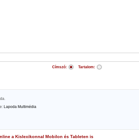
Címszó:
Tartalom:
rda.
te:
Lapoda Multimédia
line a Kislexikonnal Mobilon és Tableten is