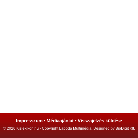
Impresszum
•
Médiaajánlat
•
Visszajelzés küldése
© 2026 Kislexikon.hu - Copyright Lapoda Multimédia, Designed by BioDigit Kft.