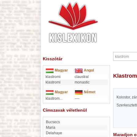
Kisszótár
Magyar
Angol
klastrom
klastromi
claustral
klastromi
monastic
Magyar
Német
Kolostor, zá
klastrom...
----
Szerkesztet
Címszavak véletlenül
Bucsecs
Maria
Delahaye
Maradjon on