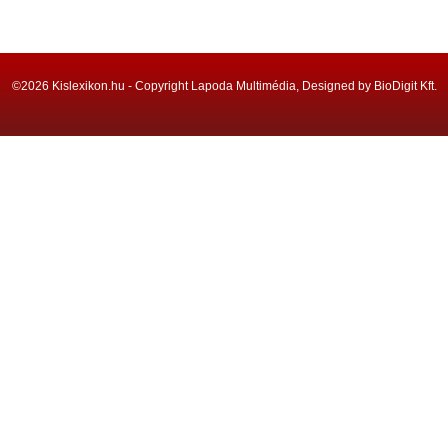
©2026 Kislexikon.hu - Copyright Lapoda Multimédia, Designed by BioDigit Kft.