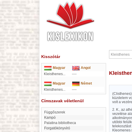
Kisszótár
Magyar
Angol
Kleisthe
Kleisthenes...
----
Magyar
Német
Kleisthenes...
----
(Clisthenes)
küzdelem vol
Címszavak véletlenül
volt a vezér
2. K., az at
Függőszerek
vezetése ala
Kampó
alkotmányos 
utóbbi felülk
Palatina bibliotheca
telekosztást
forgatókönyvíró
Kleomenes s