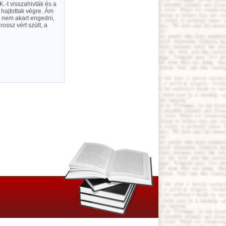
.-t visszahivták és a
hajtottak végre. Ám
r nem akart engedni,
ossz vért szült, a