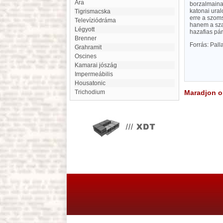
ara
borzalmaina
katonai ura
Tigrismacska
erre a szoms
televíziódráma
hanem a szar
Légyott
hazafias pár
Brenner
Forrás: Pal
grahramit
Oscines
Kamarai jószág
impermeábilis
Housatonic
Trichodium
Maradjon on