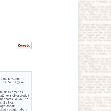
 élete folytonos
Kr. e. 590. egyike
pártaiak Kleomenes
atértek s elkeseredett
néppárt lelke volt. Az
 új attikai
 Isagorasnak
záját a polgárháboru