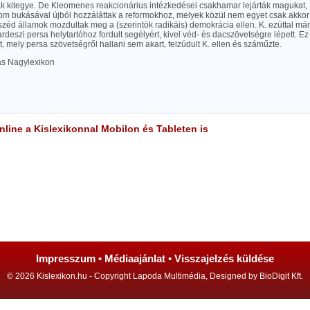
k kitegye. De Kleomenes reakcionárius intézkedései csakhamar lejárták magukat, K
lom bukásával újból hozzáláttak a reformokhoz, melyek közül nem egyet csak akkor 
zéd államok mozdultak meg a (szerintök radikáis) demokrácia ellen. K. ezúttal má
deszi persa helytartóhoz fordult segélyért, kivel véd- és dacszövetségre lépett. Ez r
t, mely persa szövetségről hallani sem akart, felzúdult K. ellen és száműzte.
las Nagylexikon
line a Kislexikonnal Mobilon és Tableten is
Impresszum
•
Médiaajánlat
•
Visszajelzés küldése
© 2026 Kislexikon.hu - Copyright Lapoda Multimédia, Designed by BioDigit Kft.