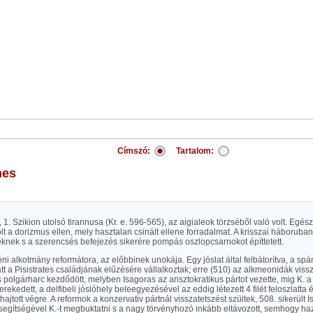
Címszó:
Tartalom:
nes
, 1. Szikion utolsó tirannusa (Kr. e. 596-565), az aigialeok törzséből való volt. Egész
t a dorizmus ellen, mely hasztalan csinált ellene forradalmat. A krisszai háboruban 
eknek s a szerencsés befejezés sikerére pompás oszlopcsarnokot építtetett.
héni alkotmány reformátora, az előbbinek unokája. Egy jóslat által felbátorítva, a s
tt a Pisistrates családjának elűzésére vállalkoztak; erre (510) az alkmeonidák vissz
polgárharc kezdődött, melyben Isagoras az arisztokratikus pártot vezette, mig K. a 
erekedett, a delfibeli jóslóhely beleegyezésével az eddig létezett 4 filét feloszlatta és
 hajtott végre. A reformok a konzervativ pártnál visszatetszést szültek, 508. sikerült
egítségével K.-t megbuktatni s a nagy törvényhozó inkább eltávozott, semhogy ha