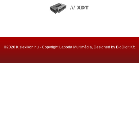
©2026 Kislexikon.hu - Copyright Lapoda Multimédia, Designed by BioDigit Kft.