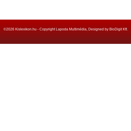
©2026 Kislexikon.hu - Copyright Lapoda Multimédia, Designed by BioDigit Kft.