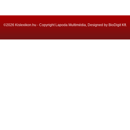
©2026 Kislexikon.hu - Copyright Lapoda Multimédia, Designed by BioDigit Kft.