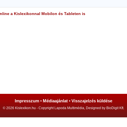
line a Kislexikonnal Mobilon és Tableten is
Impresszum
•
Médiaajánlat
•
Visszajelzés küldése
© 2026 Kislexikon.hu - Copyright Lapoda Multimédia, Designed by BioDigit Kft.